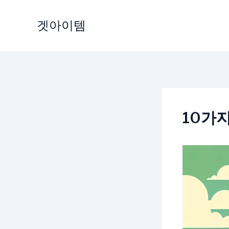
Skip
to
겟아이템
content
10가