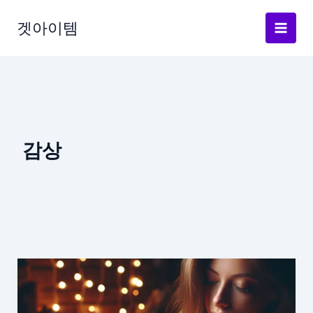
Skip
to
겟아이템
content
감상