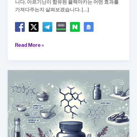
니다. 아르기닌이 함유된 블랙마카는 어떤 효과를
가져다주는지 살펴보겠습니다. […]
아
Read More »
르
기
닌
함
유
블
랙
마
카
의
효
과