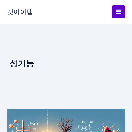
Skip
to
겟아이템
content
성기능