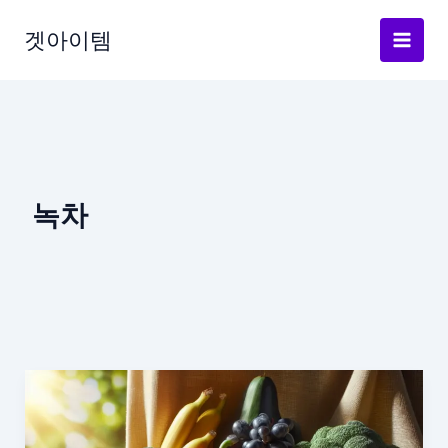
Skip
to
겟아이템
content
녹차