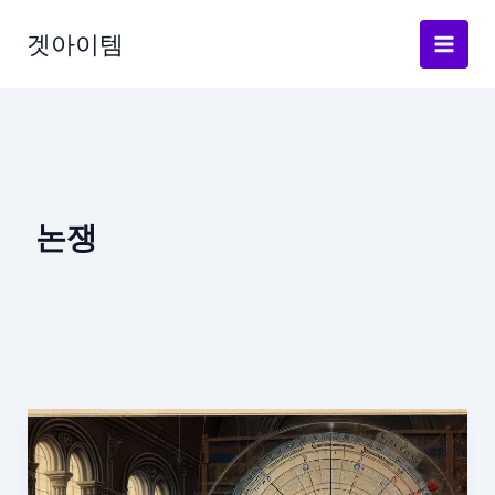
Skip
to
겟아이템
content
논쟁