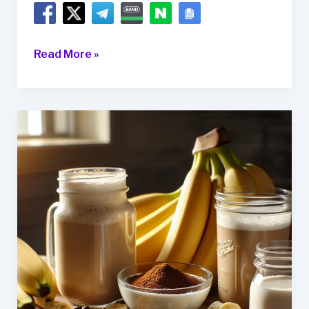
매
Read More »
일
마
시
는
커
피
가
주
는
힘