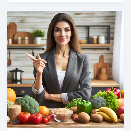
어
트
를
위
한
운
동
과
식
단
조
절
의
중
요
성