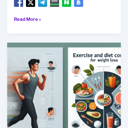
식
Read More »
욕
억
제
를
위
한
다
이
어
트
식
품
추
천