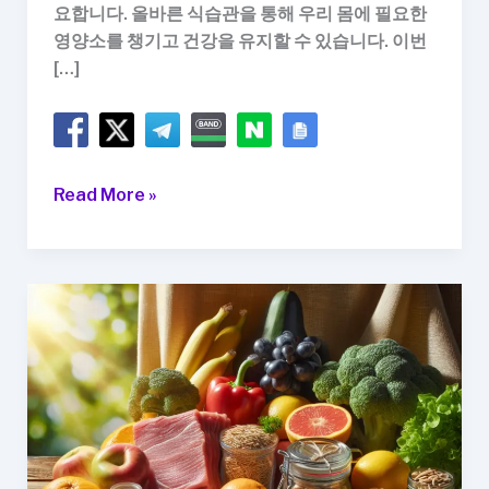
요합니다. 올바른 식습관을 통해 우리 몸에 필요한
영양소를 챙기고 건강을 유지할 수 있습니다. 이번
[…]
올
Read More »
바
른
식
습
관
으
로
건
강
한