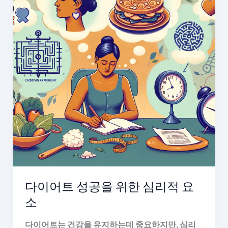
가
추
천
하
는
다
이
어
트
방
법
다이어트 성공을 위한 심리적 요
소
다이어트는 건강을 유지하는데 중요하지만, 심리