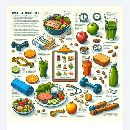
트
초
보
자
를
위
한
팁
과
노
하
우