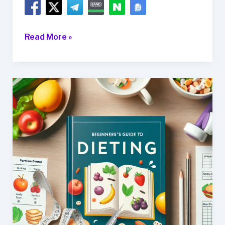
맛
Read More »
있
고
건
강
한
다
이
어
트
레
시
피
모
음