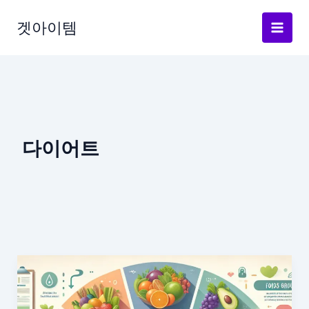
Skip
to
겟아이템
content
다이어트