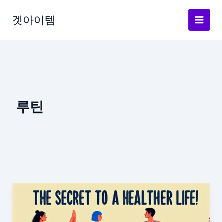
Skip
to
겟아이템
content
루틴