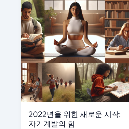
과
적
인
목
표
설
정
가
이
드
2022년을 위한 새로운 시작:
자기계발의 힘