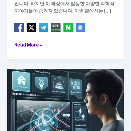
입니다. 하지만 이 과정에서 발생한 다양한 과학적
이야기들이 숨겨져 있습니다. 이번 글에서는 […]
인
Read More »
류
달
착
륙
의
숨
겨
진
과
학
이