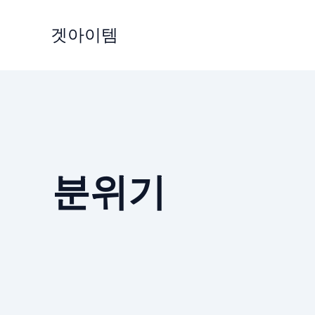
Skip
to
겟아이템
content
분위기