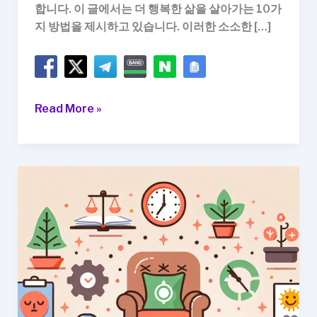
합니다. 이 글에서는 더 행복한 삶을 살아가는 10가
지 방법을 제시하고 있습니다. 이러한 소소한 […]
10
Read More »
가
지
방
법
으
로
더
행
복
한
삶