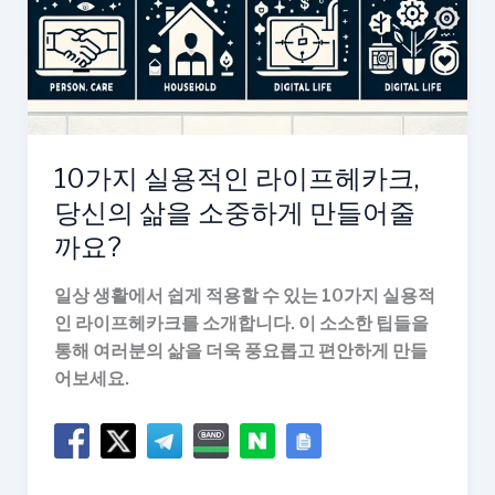
고
행
복
한
삶
을
10가지 실용적인 라이프헤카크,
위
당신의 삶을 소중하게 만들어줄
한
10
까요?
가
지
일상 생활에서 쉽게 적용할 수 있는 10가지 실용적
방
인 라이프헤카크를 소개합니다. 이 소소한 팁들을
법
통해 여러분의 삶을 더욱 풍요롭고 편안하게 만들
어보세요.