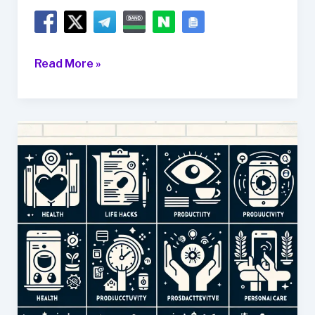
2022
Read More »
년
을
위
한
라
이
프
스
타
일
팁:
건
강
하