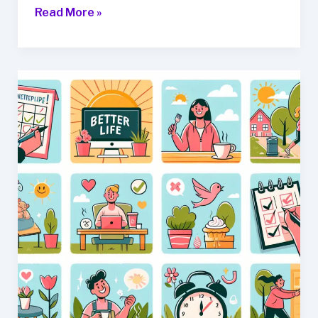
10
Read More »
가
지
효
과
적
인
심
리
학
팁
으
로
더
나
은
삶
을