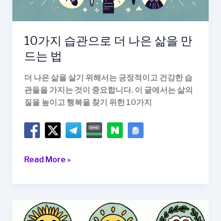
소
중
하
10가지 습관으로 더 나은 삶을 만
게
드는 법
만
들
더 나은 삶을 살기 위해서는 긍정적이고 건강한 습
어
관들을 가지는 것이 중요합니다. 이 글에서는 삶의
줄
질을 높이고 행복을 찾기 위한 10가지
까
요?
10
Read More »
가
지
습
관
으