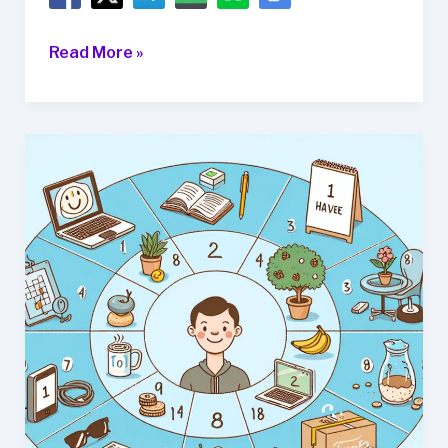
10
Read More »
가
지
심
리
학
적
팁
으
로
더
나
은
삶
을
살