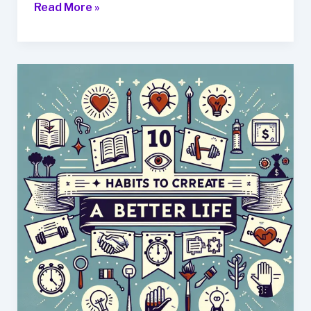
10
Read More »
가
지
실
용
적
인
라
이
프
헤
카
크,
당
신
의
삶
을