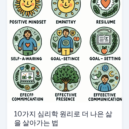
로
더
나
은
삶
을
만
드
는
법
10가지 심리학 원리로 더 나은 삶
을 살아가는 법