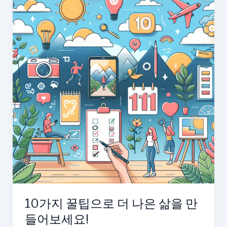
으
로
더
나
은
삶
을
살
아
보
자!
10가지 꿀팁으로 더 나은 삶을 만
들어보세요!