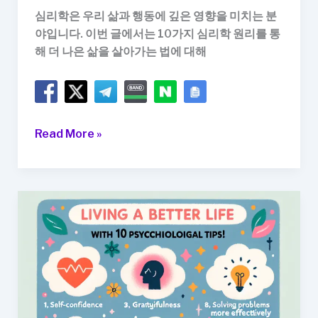
심리학은 우리 삶과 행동에 깊은 영향을 미치는 분
야입니다. 이번 글에서는 10가지 심리학 원리를 통
해 더 나은 삶을 살아가는 법에 대해
10
Read More »
가
지
심
리
학
원
리
로
더
나