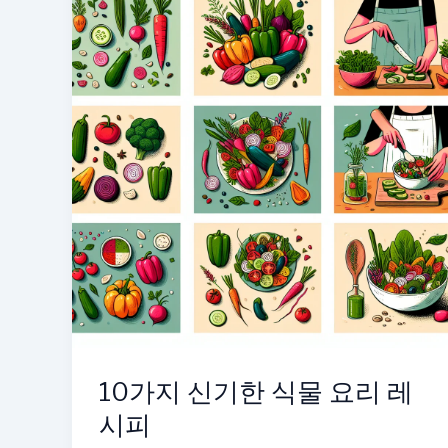
이
몰
랐
던
신
기
한
식
물
꿀
팁!
🌿
🌸
10가지 신기한 식물 요리 레
시피