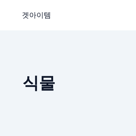
Skip
to
겟아이템
content
식물