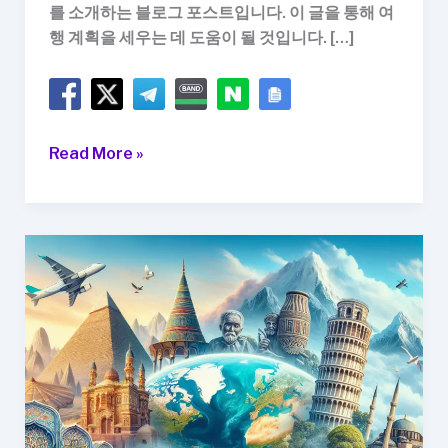
를 소개하는 블로그 포스트입니다. 이 글을 통해 여
행 계획을 세우는 데 도움이 될 것입니다. […]
최
Read More »
고
의
여
행
지
를
찾
아
서:
세
계