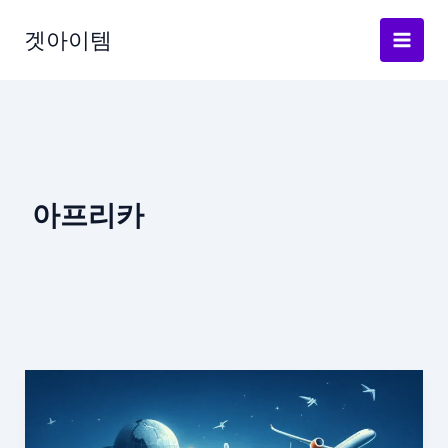
Skip
to
겟아이템
content
아프리카