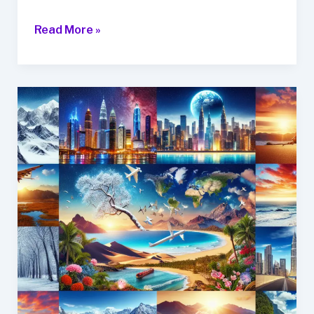
매
Read More »
혹
적
인
여
행
지
탐
방:
세
계
를
만
나
는
여
정