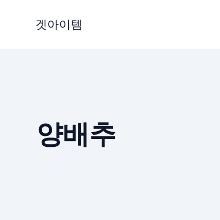
Skip
to
겟아이템
content
양배추