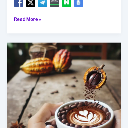
일
Read More »
상
생
활
에
녹
아
든
건
강
한
다
이
어
트
습