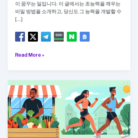
이 꿈꾸는 일입니다. 이 글에서는 초능력을 깨우는
비밀 방법을 소개하고, 당신도 그 능력을 개발할 수
[…]
초
Read More »
능
력
을
깨
우
는
비
밀
방
법