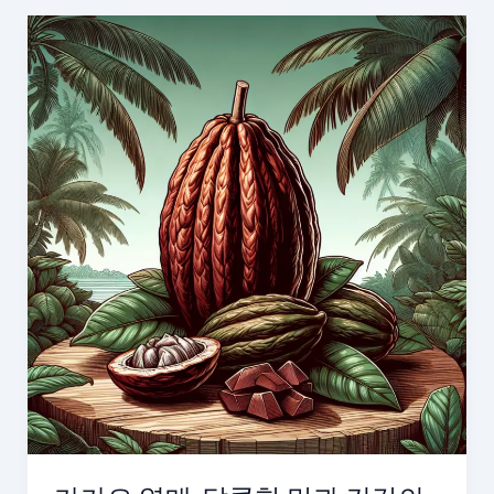
잔
에
감
춰
진
카
카
오
열
매
의
비
밀