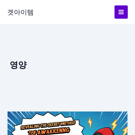
Skip
to
겟아이템
content
영양