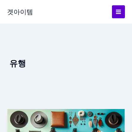
Skip
to
겟아이템
content
유행