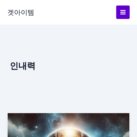
Skip
to
겟아이템
content
인내력