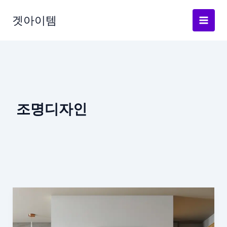
Skip
to
겟아이템
content
조명디자인