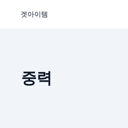
Skip
to
겟아이템
content
중력