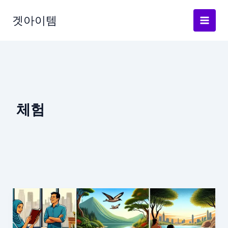
Skip
to
겟아이템
content
체험