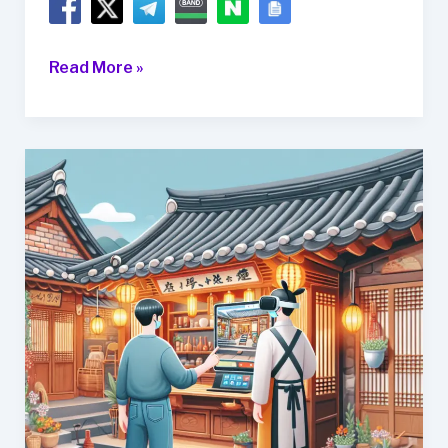
서
Read More »
울
유
명
사
찰
북
한
산
진
관
사
카
페,
주
차,