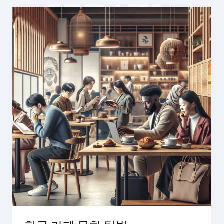
라
카
페
로
떠
나
는
온
라
인
여
행