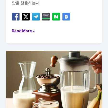
맛을 창출하는지
커
Read More »
피
와
카
카
오
열
매
의
환
상
적
인