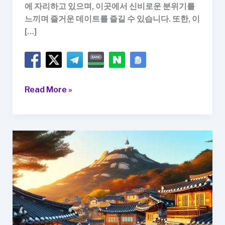
에 자리하고 있으며, 이곳에서 신비로운 분위기를
느끼며 즐거운 데이트를 즐길 수 있습니다. 또한, 이
[…]
서
Read More »
울
유
명
사
찰
북
한
산
진
관