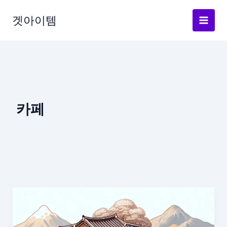
Skip
to
겟아이템
content
카페