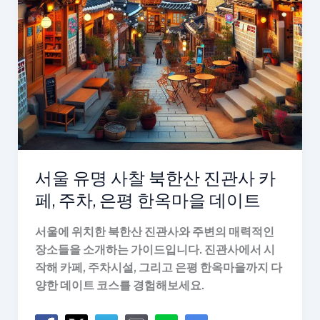
사
카
페,
주
차,
은
평
한
옥
마
서울 유명 사찰 북한산 진관사 카
을
페, 주차, 은평 한옥마을 데이트
데
이
서울에 위치한 북한산 진관사와 주변의 매력적인
트
장소들을 소개하는 가이드입니다. 진관사에서 시
작해 카페, 주차시설, 그리고 은평 한옥마을까지 다
양한 데이트 코스를 경험해보세요.