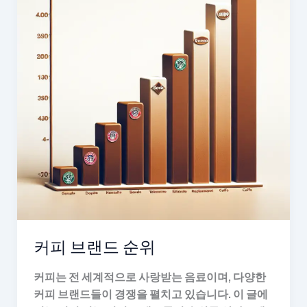
커피 브랜드 순위
커피는 전 세계적으로 사랑받는 음료이며, 다양한
커피 브랜드들이 경쟁을 펼치고 있습니다. 이 글에