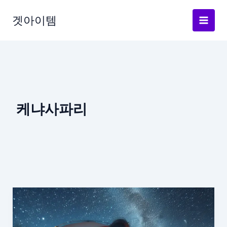
Skip
to
겟아이템
content
케냐사파리