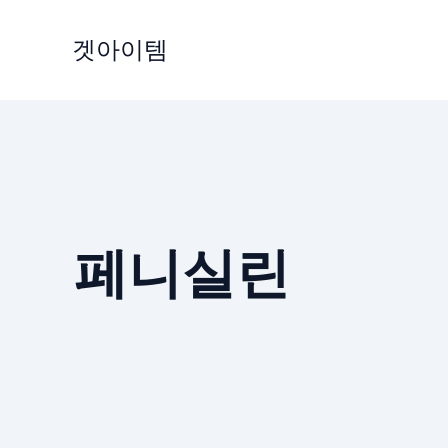
Skip
to
겟아이템
content
페니실린