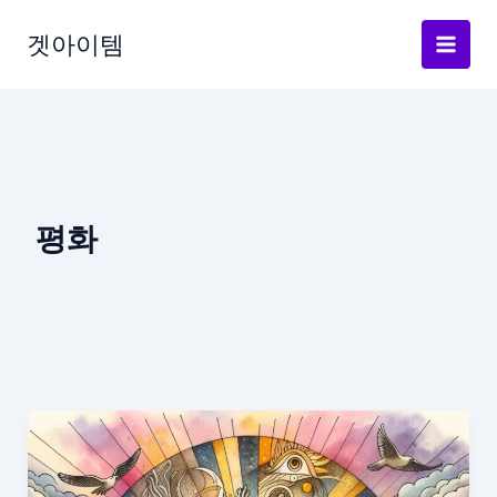
Skip
to
겟아이템
content
평화