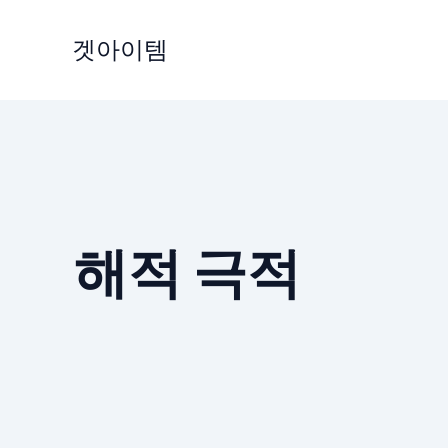
Skip
to
겟아이템
content
해적 극적