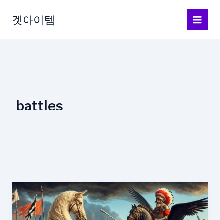
Skip
to
겟아이템
content
battles