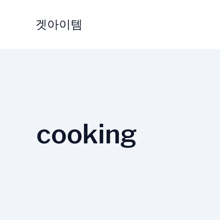
Skip
to
겟아이템
content
cooking