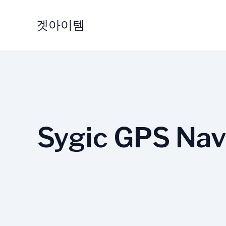
Skip
to
겟아이템
content
Sygic GPS Nav