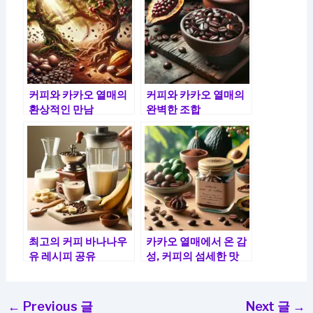
커피와 카카오 열매의
커피와 카카오 열매의
환상적인 만남
완벽한 조합
최고의 커피 바나나우
카카오 열매에서 온 감
유 레시피 공유
성, 커피의 섬세한 맛
←
Previous 글
Next 글
→