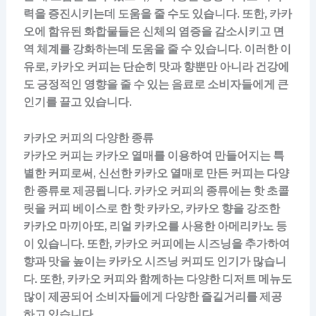
력을 증진시키는데 도움을 줄 수도 있습니다. 또한, 카카
오에 함유된 화합물들은 신체의 염증을 감소시키고 면
역 체계를 강화하는데 도움을 줄 수 있습니다. 이러한 이
유로, 카카오 커피는 단순히 맛과 향뿐만 아니라 건강에
도 긍정적인 영향을 줄 수 있는 음료로 소비자들에게 큰
인기를 끌고 있습니다.
카카오 커피의 다양한 종류
카카오 커피는 카카오 열매를 이용하여 만들어지는 특
별한 커피로써, 신선한 카카오 열매로 만든 커피는 다양
한 종류로 제공됩니다. 카카오 커피의 종류에는 핫 초콜
릿을 커피 베이스로 한 핫 카카오, 카카오 향을 강조한
카카오 마끼아또, 리얼 카카오를 사용한 아메리카노 등
이 있습니다. 또한, 카카오 커피에는 시즈닝을 추가하여
향과 맛을 높이는 카카오 시즈닝 커피도 인기가 많습니
다. 또한, 카카오 커피와 함께하는 다양한 디저트 메뉴도
많이 제공되어 소비자들에게 다양한 즐길거리를 제공
하고 있습니다.