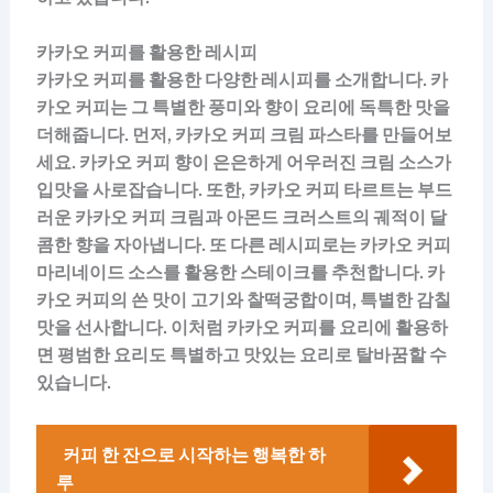
카카오 커피를 활용한 레시피
카카오 커피를 활용한 다양한 레시피를 소개합니다. 카
카오 커피는 그 특별한 풍미와 향이 요리에 독특한 맛을
더해줍니다. 먼저, 카카오 커피 크림 파스타를 만들어보
세요. 카카오 커피 향이 은은하게 어우러진 크림 소스가
입맛을 사로잡습니다. 또한, 카카오 커피 타르트는 부드
러운 카카오 커피 크림과 아몬드 크러스트의 궤적이 달
콤한 향을 자아냅니다. 또 다른 레시피로는 카카오 커피
마리네이드 소스를 활용한 스테이크를 추천합니다. 카
카오 커피의 쓴 맛이 고기와 찰떡궁합이며, 특별한 감칠
맛을 선사합니다. 이처럼 카카오 커피를 요리에 활용하
면 평범한 요리도 특별하고 맛있는 요리로 탈바꿈할 수
있습니다.
커피 한 잔으로 시작하는 행복한 하
루