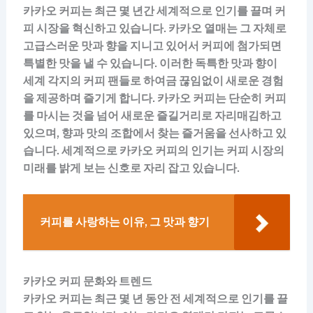
카카오 커피는 최근 몇 년간 세계적으로 인기를 끌며 커
피 시장을 혁신하고 있습니다. 카카오 열매는 그 자체로
고급스러운 맛과 향을 지니고 있어서 커피에 첨가되면
특별한 맛을 낼 수 있습니다. 이러한 독특한 맛과 향이
세계 각지의 커피 팬들로 하여금 끊임없이 새로운 경험
을 제공하며 즐기게 합니다. 카카오 커피는 단순히 커피
를 마시는 것을 넘어 새로운 즐길거리로 자리매김하고
있으며, 향과 맛의 조합에서 찾는 즐거움을 선사하고 있
습니다. 세계적으로 카카오 커피의 인기는 커피 시장의
미래를 밝게 보는 신호로 자리 잡고 있습니다.
커피를 사랑하는 이유, 그 맛과 향기
카카오 커피 문화와 트렌드
카카오 커피는 최근 몇 년 동안 전 세계적으로 인기를 끌