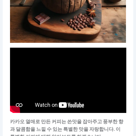
카카오 열매로 만든 커피는 쓴맛을 잡아주고 풍부한 향
과 달콤함을 느낄 수 있는 특별한 맛을 자랑합니다. 이