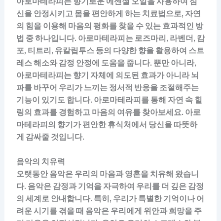
아로마테라피는 향기로운 에센셜 오일을 사용하여 심
신을 안정시키고 몸을 편안하게 하는 치료법으로, 자연
의 힘을 이용해 마음의 평화를 찾을 수 있는 효과적인 방
법 중 하나입니다. 아로마테라피는 로즈마리, 라벤더, 캄
포, 티트리, 유칼립투스 등의 다양한 향을 활용하여 스트
레스 해소와 감정 안정에 도움을 줍니다. 뿐만 아니라,
아로마테라피는 향기 자체에 의도된 효과가 아니라 뇌
파를 바꾸어 우리가 느끼는 정서적 반응을 조절해주는
기능이 있기도 합니다. 아로마테라피를 통해 자연 속 힐
링의 효과를 경험하고 마음의 여유를 찾아보세요. 아로
마테라피의 향기가 편안한 휴식처에서 당신을 따뜻하
게 감싸줄 것입니다.
음악의 치유력
오랫동안 음악은 우리의 마음과 영혼을 치유해 왔습니
다. 음악은 감정과 기억을 자극하여 우리를 더 깊은 감정
의 세계로 안내합니다. 특히, 우리가 특별한 기억이나 어
려운 시기를 겪을 때 음악은 우리에게 위안과 희망을 주