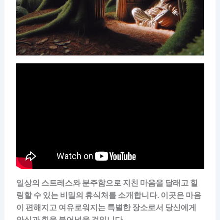
일상의 스트레스와 분주함으로 지친 마음을 달래고 힐
링할 수 있는 비밀의 휴식처를 소개합니다. 이곳은 마음
이 편해지고 여유로워지는 특별한 장소로서 당신에게
안식과 힘을 불어넣을 것입니다.