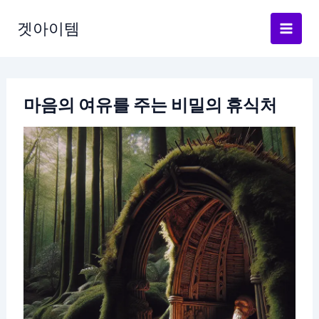
Skip
to
겟아이템
content
마음의 여유를 주는 비밀의 휴식처