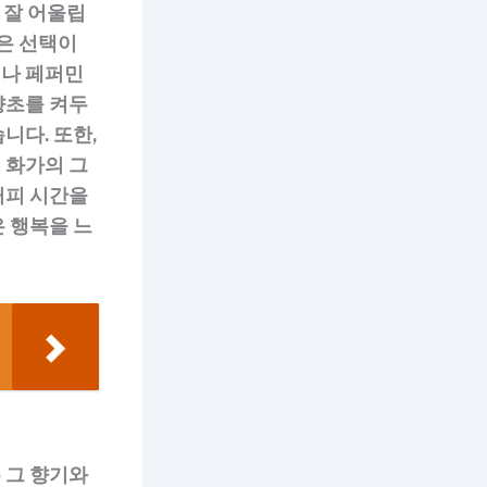
 잘 어울립
좋은 선택이
리나 페퍼민
향초를 켜두
니다. 또한,
 화가의 그
커피 시간을
 행복을 느
 그 향기와