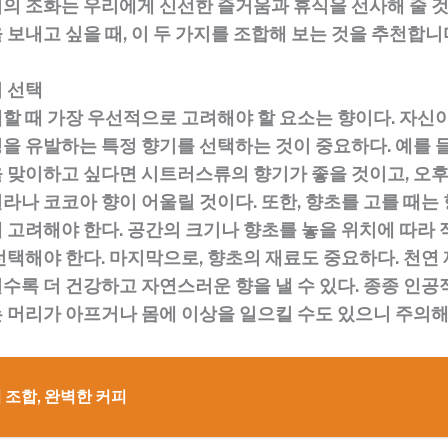
의 조화는 우리에게 신선한 즐거움과 휴식을 선사해 줄 것
 보내고 싶을 때, 이 두 가지를 조합해 보는 것을 추천합니
 선택
할 때 가장 우선적으로 고려해야 할 요소는 향이다. 자신이
을 유발하는 특정 향기를 선택하는 것이 중요하다. 예를 들
 맞이하고 싶다면 시트러스류의 향기가 좋을 것이고, 오
라나 코코아 향이 어울릴 것이다. 또한, 향초를 고를 때는
 고려해야 한다. 공간의 크기나 향초를 놓을 위치에 따라 
선택해야 한다. 마지막으로, 향초의 재료도 중요하다. 천연
수록 더 건강하고 자연스러운 향을 낼 수 있다. 종종 인공
 머리가 아프거나 몸에 이상을 일으킬 수도 있으니 주의해
 조합, 완벽한 커피