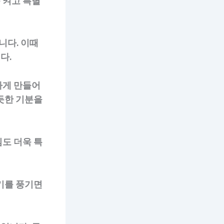
 켜고 특별
니다. 이때
다.
하게 만들어
듯한 기분을
도 더욱 특
기를 풍기면