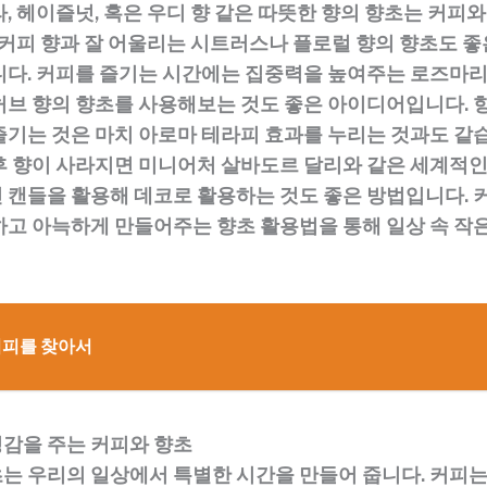
라, 헤이즐넛, 혹은 우디 향 같은 따뜻한 향의 향초는 커피와
, 커피 향과 잘 어울리는 시트러스나 플로럴 향의 향초도 
니다. 커피를 즐기는 시간에는 집중력을 높여주는 로즈마
허브 향의 향초를 사용해보는 것도 좋은 아이디어입니다. 
즐기는 것은 마치 아로마 테라피 효과를 누리는 것과도 같습
후 향이 사라지면 미니어처 살바도르 달리와 같은 세계적인
 캔들을 활용해 데코로 활용하는 것도 좋은 방법입니다. 
하고 아늑하게 만들어주는 향초 활용법을 통해 일상 속 작은
커피를 찾아서
감을 주는 커피와 향초
는 우리의 일상에서 특별한 시간을 만들어 줍니다. 커피는