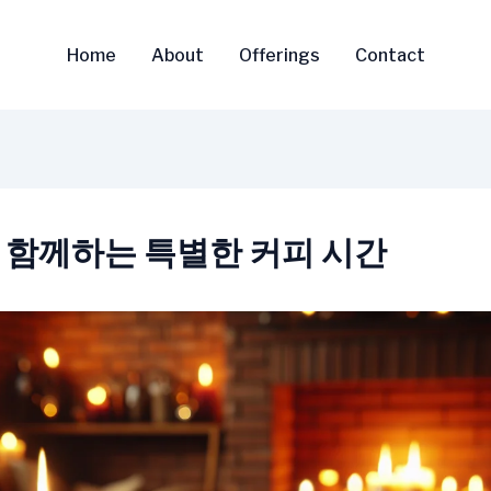
Home
About
Offerings
Contact
 함께하는 특별한 커피 시간